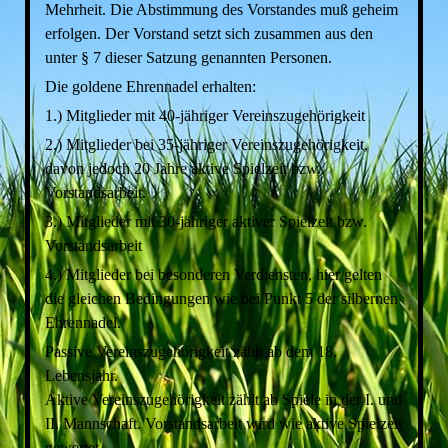
Mehrheit. Die Abstimmung des Vorstandes muß geheim
erfolgen. Der Vorstand setzt sich zusammen aus den
unter § 7 dieser Satzung genannten Personen.
Die goldene Ehrennadel erhalten:
1.) Mitglieder mit 40-jähriger Vereinszugehörigkeit
2.) Mitglieder bei 35-jähriger Vereinszugehörigkeit,
davon jedoch 20 Jahre aktive Spielzeit bzw.
Vorstandsarbeit.
3.) Mitglieder mit 30-jähriger aktiver Spielzeit bzw.
Vorstandsarbeit
4.) Mitglieder bei besonderen Verdiensten, hier gelten
die gleichen Bedingungen wie bei Punkt 5 der silbernen
Ehrennadel.
Passive Vereinszugehörigkeit zählt ab dem 18.
Lebensjahr.
Aktive Vereinszugehörigkeit zählt ab Spiele in der I. und
II. Mannschaft. Vorstandsarbeit wird wie aktive Spielzeit
gewertet.