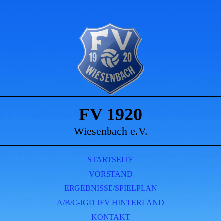
FV 1920
Wiesenbach e.V.
STARTSEITE
VORSTAND
ERGEBNISSE/SPIELPLAN
A/B/C-JGD JFV HINTERLAND
KONTAKT