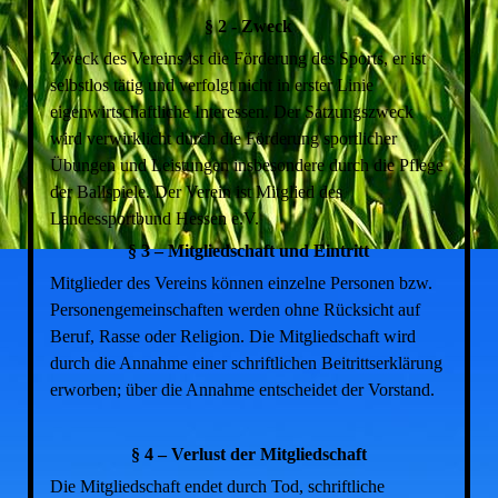
§ 2 - Zweck
Zweck des Vereins ist die Förderung des Sports, er ist
selbstlos tätig und verfolgt nicht in erster Linie
eigenwirtschaftliche Interessen. Der Satzungszweck
wird verwirklicht durch die Förderung sportlicher
Übungen und Leistungen insbesondere durch die Pflege
der Ballspiele. Der Verein ist Mitglied des
Landessportbund Hessen e.V.
§ 3 – Mitgliedschaft und Eintritt
Mitglieder des Vereins können einzelne Personen bzw.
Personengemeinschaften werden ohne Rücksicht auf
Beruf, Rasse oder Religion. Die Mitgliedschaft wird
durch die Annahme einer schriftlichen Beitrittserklärung
erworben; über die Annahme entscheidet der Vorstand.
§ 4 – Verlust der Mitgliedschaft
Die Mitgliedschaft endet durch Tod, schriftliche