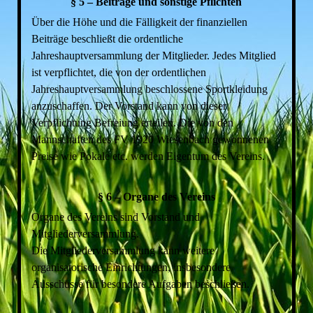
§ 5 – Beiträge und sonstige Pflichten
Über die Höhe und die Fälligkeit der finanziellen
Beiträge beschließt die ordentliche
Jahreshauptversammlung der Mitglieder. Jedes Mitglied
ist verpflichtet, die von der ordentlichen
Jahreshauptversammlung beschlossene Sportkleidung
anzuschaffen. Der Vorstand kann von dieser
Verpflichtung Befreiung erteilen. Die von den
Mannschaften des FV 1920 Wiesenbach gewonnenen
Preise wie Pokale etc. werden Eigentum des Vereins.
§ 6 – Organe des Vereins
Organe des Vereins sind Vorstand und
Mitgliederversammlung.
Die Mitgliederversammlung kann weitere
organisatorische Einrichtungen, insbesondere
Ausschüsse für besondere Aufgaben beschließen.