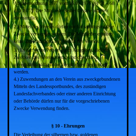
Abgabenordnung 1977 vom 16.03.1976 (§§ 51 – 68
AO 1977). Die Mitglieder seiner Organe arbeiten
ehrenamtlich.
2.) Mittel des Vereins dürfen nur für satzungsmäßige
Zwecke verwendet werden. Die Mitglieder erhalten
keine Zuwendungen aus Mitteln des Vereins.
3.) Es darf keine Person durch Ausgaben, die den
Zwecken des Vereins fremd sind oder durch
unverhältnismäßig hohe Vergütungen begünstigt
werden.
4.) Zuwendungen an den Verein aus zweckgebundenen
Mitteln des Landessportbundes, des zuständigen
Landesfachverbandes oder einer anderen Einrichtung
oder Behörde dürfen nur für die vorgeschriebenen
Zwecke Verwendung finden.
§ 10 - Ehrungen
Die Verleihung der silbernen bzw. goldenen