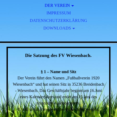
DER VEREIN
IMPRESSUM
HISTORIE
DATENSCHUTZERKLÄRUNG
SPORTLICHE STATIONEN
DOWNLOADS
PRÄSIDENTEN
BILDER 1.MANNSCHAFT
TRAINER
BILDER 2.MANNSCHAFT
SPORTSTÄTTEN
FLUTLICHTUMRÜSTUNG
Die Satzung des FV Wiesenbach.
SATZUNG
§ 1 – Name und Sitz
Der Verein führt den Namen „Fußballverein 1920
Wiesenbach“ und hat seinen Sitz in 35236 Breidenbach
- Wiesenbach. Das Geschäftsjahr beginnt am 16.Juni
eines Kalenderjahres und endet am 15.Juni des
folgenden Kalenderjahres.
Er soll in das Vereinsregister eingetragen werden.